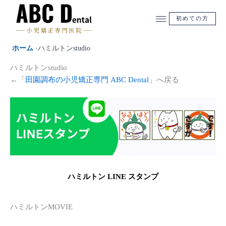
内
容
初めての方
を
ス
ホーム
›
ハミルトンstudio
キ
ッ
ハミルトンstudio
プ
←「
田園調布の小児矯正専門 ABC Dental
」へ戻る
ハミルトン LINE スタンプ
ハミルトンMOVIE