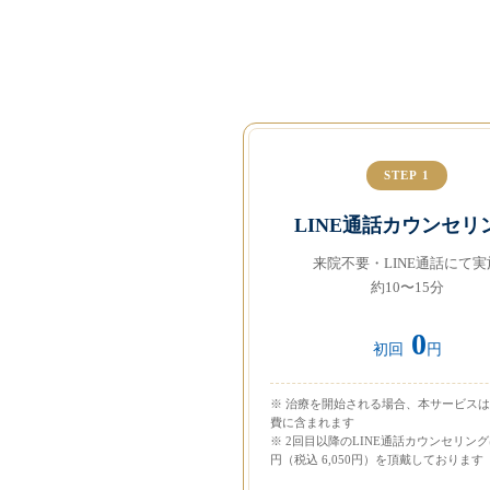
STEP 1
LINE通話カウンセリ
来院不要・LINE通話にて実
約10〜15分
0
初回
円
※ 治療を開始される場合、本サービス
費に含まれます
※ 2回目以降のLINE通話カウンセリングは 
円（税込 6,050円）を頂戴しております