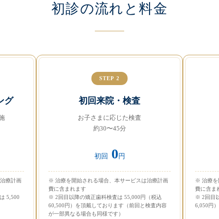
初診の流れと料金
STEP 2
ング
初回来院・検査
施
お子さまに応じた検査
約30〜45分
0
初回
円
は治療計画
※ 治療を開始される場合、本サービスは治療計画
※ 治療
費に含まれます
費に含ま
5,500
※ 2回目以降の矯正歯科検査は 55,000円（税込
※ 2回目
60,500円）を頂戴しております（前回と検査内容
6,050
が一部異なる場合も同様です）