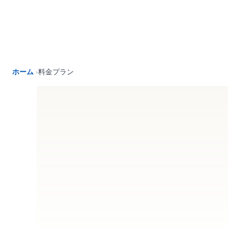
内
容
を
ス
キ
ッ
ホーム
›
料金プラン
プ