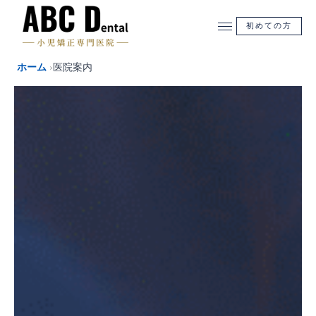
内
容
初めての方
を
ス
ホーム
›
医院案内
キ
ッ
プ