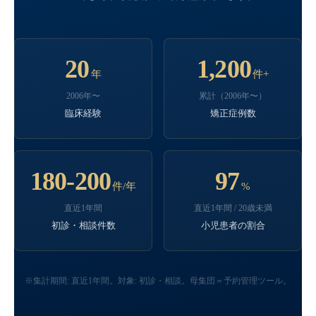
20
1,200
年
件+
2006年〜
累計（2006年〜）
臨床経験
矯正症例数
180-200
97
件/年
%
直近1年間
直近1年間 / 20歳未満
初診・相談件数
小児患者の割合
※集計期間: 直近1年間。対象: 初診・相談。母集団＝予約管理ツール。