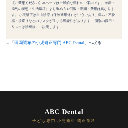
【ご留意ください】
本ページは一般的な流れのご案内です。 年齢・
歯列の状態・生活環境により進め方や回数・期間・費用は異なりま
す。 小児矯正は自由診療（保険適用外）が中心であり、痛み・不快
感・後戻りなどのリスクが生じる可能性があります。 個別の費用・
リスクは診断後にご説明します。
←「
田園調布の小児矯正専門 ABC Dental
」へ戻る
ABC Dental
子ども専門 小児歯科 矯正歯科