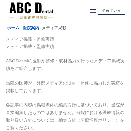
内
容
初めての方
を
ス
ホーム
›
医院案内
›
メディア掲載
キ
ッ
メディア掲載・監修実績
プ
メディア掲載・監修実績
ABC Dentalの医師が監修・取材協力を行ったメディア掲載実
績をご紹介します。
当院の医師が、外部メディアの取材・監修に協力した実績を
掲載しております。
各記事の内容は掲載媒体の編集方針に基づいており、当院が
直接編集したものではありません。当院における医療情報の
取り扱い方針については、編集方針（医療情報ポリシー）を
ご覧ください。