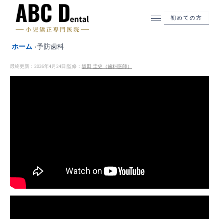
内
容
初めての方
を
ス
ホーム
›
予防歯科
キ
ッ
最終更新：2026年4月24日
監修：
坂田 圭史（歯科医師）
|
プ