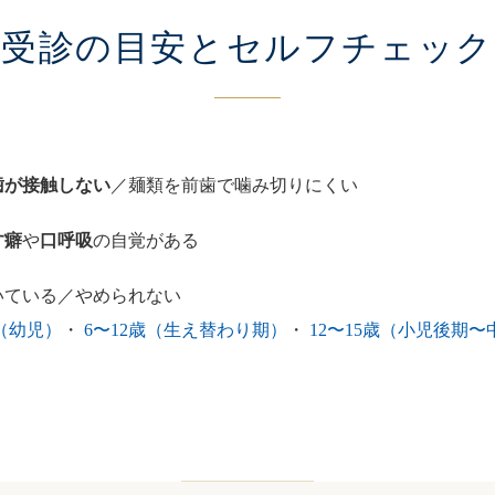
受診の目安と
セルフチェック
歯が接触しない
／麺類を前歯で噛み切りにくい
す癖
や
口呼吸
の自覚がある
いている／やめられない
（幼児）
・
6〜12歳（生え替わり期）
・
12〜15歳（小児後期〜