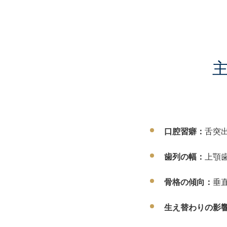
口腔習癖：
舌突
歯列の幅：
上顎
骨格の傾向：
垂
生え替わりの影