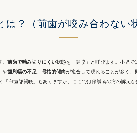
とは？
（前歯が咬み合わない
ず、
前歯で噛み切りにくい
状態を「開咬」と呼びます。小児で
）
や
歯列幅の不足
、
骨格的傾向
が複合して現れることが多く、
開く「臼歯部開咬」もありますが、ここでは保護者の方の訴えが