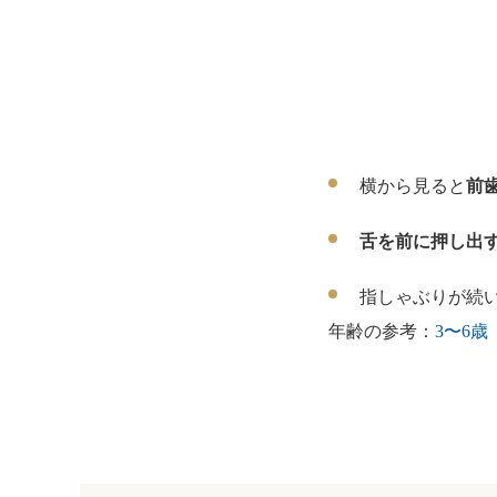
横から見ると
前
舌を前に押し出
指しゃぶりが続
年齢の参考：
3〜6歳