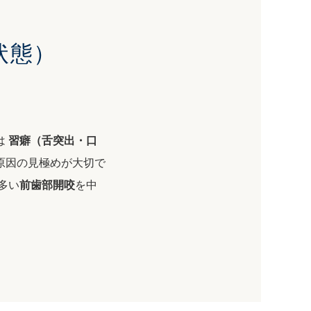
状態）
は
習癖（舌突出・口
原因の見極めが大切で
多い
前歯部開咬
を中