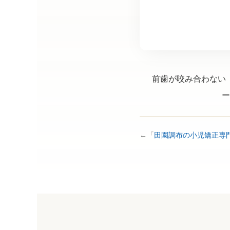
前歯が咬み合わない
ー
←「
田園調布の小児矯正専門 AB