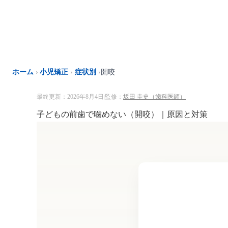
内
容
を
ス
キ
ッ
ホーム
›
小児矯正
›
症状別
›
開咬
プ
最終更新：2026年8月4日
監修：
坂田 圭史（歯科医師）
|
子どもの前歯で噛めない（開咬）｜原因と対策