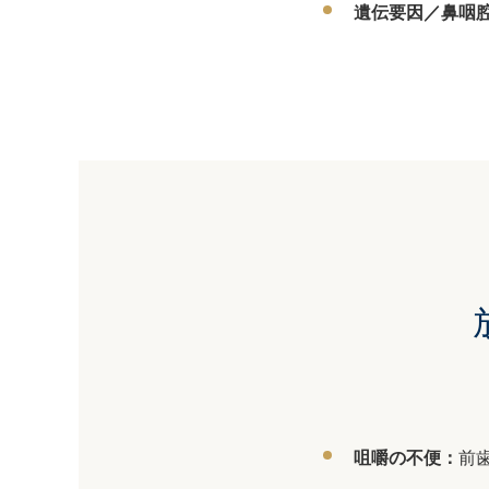
遺伝要因／鼻咽
咀嚼の不便：
前