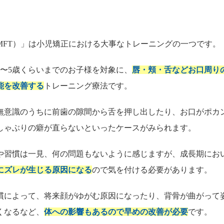
MFT）」は小児矯正における大事なトレーニングの一つです。
3〜5歳くらいまでのお子様を対象に、
唇・頬・舌などお口周り
能を改善する
トレーニング療法です。
無意識のうちに前歯の隙間から舌を押し出したり、お口がポカ
しゃぶりの癖が直らないといったケースがみられます。
や習慣は一見、何の問題もないように感じますが、成長期にお
にズレが生じる原因になる
ので気を付ける必要があります。
慣によって、将来顔がゆがむ原因になったり、背骨が曲がって
くなるなど、
体への影響もあるので早めの改善が必要
です。