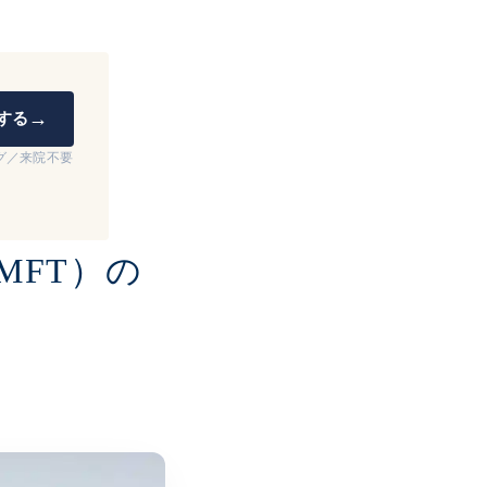
→
する
ング／来院不要
MFT）の