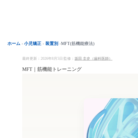
内
容
を
ス
キ
ッ
ホーム
›
小児矯正
›
装置別
›
MFT(筋機能療法)
プ
最終更新：2026年8月5日
監修：
坂田 圭史（歯科医師）
|
MFT｜筋機能トレーニング