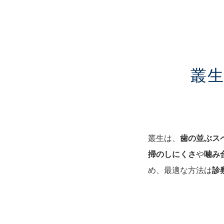
叢
叢生は、
歯の並ぶス
掃のしにくさ
や
噛み
め、最適な方法は
診