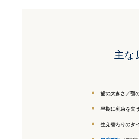
主な
歯の大きさ／顎
早期に乳歯を失
生え替わりのタ