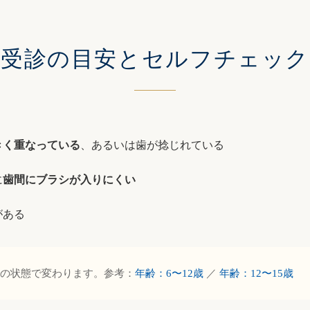
受診の目安と
セルフチェック
きく重なっている
、あるいは歯が捻じれている
に
歯間にブラシが入りにくい
がある
の状態で変わります。参考：
年齢：6〜12歳
／
年齢：12〜15歳