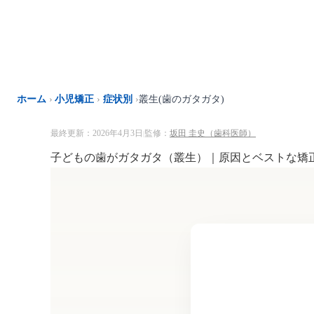
内
容
を
ス
キ
ッ
ホーム
›
小児矯正
›
症状別
›
叢生(歯のガタガタ)
プ
最終更新：2026年4月3日
監修：
坂田 圭史（歯科医師）
|
子どもの歯がガタガタ（叢生）｜原因とベストな矯