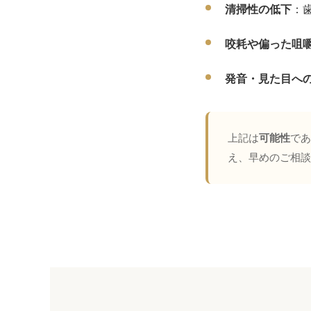
清掃性の低下
：
咬耗や偏った咀
発音・見た目へ
上記は
可能性
であ
え、早めのご相談