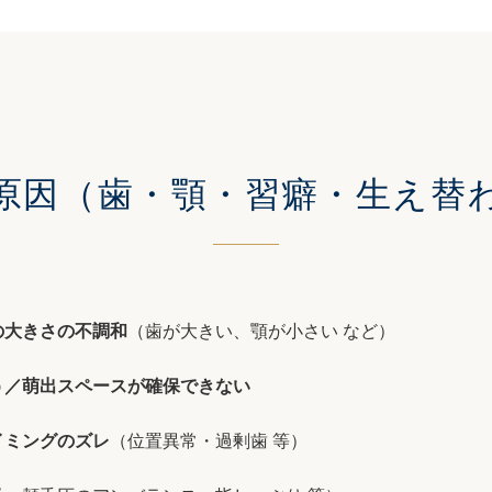
原因
（歯・顎・習癖・生え替
の大きさの不調和
（歯が大きい、顎が小さい など）
う／萌出スペースが確保できない
イミングのズレ
（位置異常・過剰歯 等）