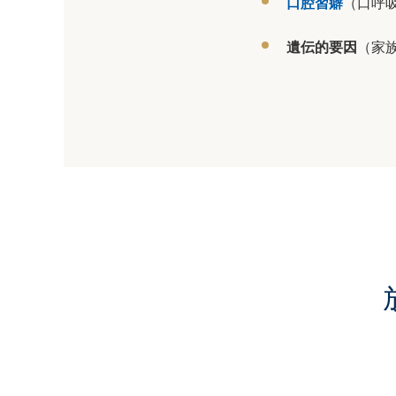
口腔習癖
（口呼
遺伝的要因
（家