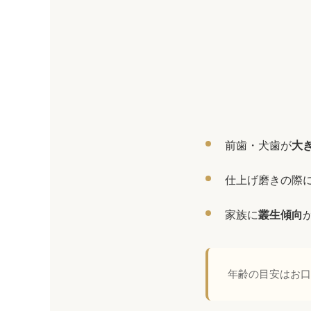
前歯・犬歯が
大
仕上げ磨きの際
家族に
叢生傾向
年齢の目安はお口