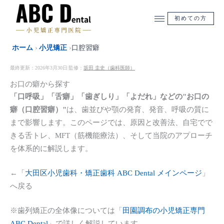
内
容
初めての方
を
ス
ホーム
›
小児矯正
›
口腔習癖
キ
ッ
最終更新：2026年3月30日
監修：
坂田 圭史（歯科医師）
|
プ
お口の癖から探す
「口呼吸」「舌癖」「歯ぎしり」「よだれ」などの"お口の
癖（口腔習癖）"
は、歯並びや顎の発育、発音、呼吸の質に
まで影響します。このページでは、原因と改善法、自宅でで
きる舌トレ、MFT（筋機能療法）、そして当院のアプローチ
を体系的に解説します。
←「
大田区小児歯科・矯正歯科 ABC Dental メインページ
」
へ戻る
※歯列矯正の全体像については「
田園調布の小児矯正専門
ABC Dental
」で詳しく解説しています。