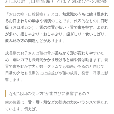
お口の癖（口腔習癖）とは？
歯並びへの影響
「お口の癖（口腔習癖）」とは、
無意識のうちに繰り返され
るお口まわりの動きや習慣
のことです。代表的なものに
口呼
吸（お口ポカン）
、
舌の位置が低い・舌で歯を押す
、
よだれ
が多い
、
指しゃぶり・おしゃぶり
、
歯ぎしり・食いしばり
、
飲み込み方の問題
などがあります。
成長期のお子さんは顎の骨が
柔らかく形が変わりやすい
た
め、
弱い力でも長時間かかり続けると歯や骨は動きます
。装
置で歯を動かす力が数十グラムでも効果があるのと同じで、
日常のクセ
も長期的には歯並びや顎の成長、発音・呼吸に影
響します。
なぜ"お口の使い方"が歯並びに影響するの？
歯の位置は、
舌・唇・頬などの筋肉の力のバランス
で保たれ
ています。例えば、