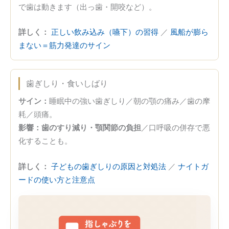
で歯は動きます（出っ歯・開咬など）。
詳しく：
正しい飲み込み（嚥下）の習得
／
風船が膨ら
まない＝筋力発達のサイン
歯ぎしり・食いしばり
サイン：
睡眠中の強い歯ぎしり／朝の顎の痛み／歯の摩
耗／頭痛。
影響：
歯のすり減り・顎関節の負担
／口呼吸の併存で悪
化することも。
詳しく：
子どもの歯ぎしりの原因と対処法
／
ナイトガ
ードの使い方と注意点