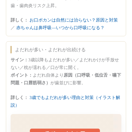
歯・歯肉炎リスク上昇。
詳しく：
お口ポカンは自然には治らない？原因と対策
／
赤ちゃんは鼻呼吸—いつから口呼吸になる？
よだれが多い・よだれが出続ける
サイン：
3歳以降もよだれが多い／よだれかけが手放せ
ない／枕が濡れる／口が常に開く。
ポイント：
よだれ自体より
原因（口呼吸・低位舌・嚥下
問題・口唇筋弱さ）
が歯並びに影響。
詳しく：
3歳でもよだれが多い理由と対策（イラスト解
説）