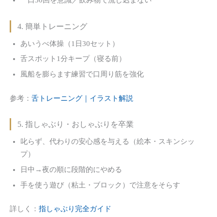
一口30回を意識／飲み物で流し込まない
4. 簡単トレーニング
あいうべ体操（1日30セット）
舌スポット1分キープ（寝る前）
風船を膨らます練習で口周り筋を強化
参考：
舌トレーニング｜イラスト解説
5. 指しゃぶり・おしゃぶりを卒業
叱らず、代わりの安心感を与える（絵本・スキンシッ
プ）
日中→夜の順に段階的にやめる
手を使う遊び（粘土・ブロック）で注意をそらす
詳しく：
指しゃぶり完全ガイド