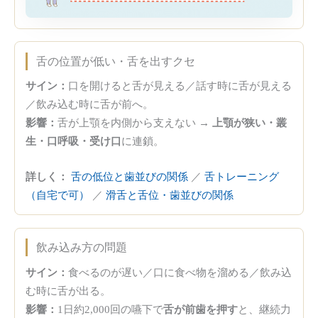
舌の位置が低い・舌を出すクセ
サイン：
口を開けると舌が見える／話す時に舌が見える
／飲み込む時に舌が前へ。
影響：
舌が上顎を内側から支えない →
上顎が狭い・叢
生・口呼吸・受け口
に連鎖。
詳しく：
舌の低位と歯並びの関係
／
舌トレーニング
（自宅で可）
／
滑舌と舌位・歯並びの関係
飲み込み方の問題
サイン：
食べるのが遅い／口に食べ物を溜める／飲み込
む時に舌が出る。
影響：
1日約2,000回の嚥下で
舌が前歯を押す
と、継続力