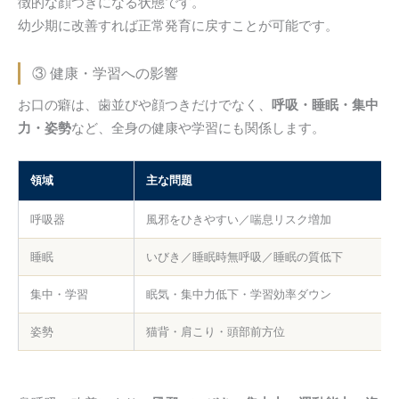
徴的な顔つきになる状態です。
幼少期に改善すれば正常発育に戻すことが可能です。
③ 健康・学習への影響
お口の癖は、歯並びや顔つきだけでなく、
呼吸・睡眠・集中
力・姿勢
など、全身の健康や学習にも関係します。
領域
主な問題
呼吸器
風邪をひきやすい／喘息リスク増加
睡眠
いびき／睡眠時無呼吸／睡眠の質低下
集中・学習
眠気・集中力低下・学習効率ダウン
姿勢
猫背・肩こり・頭部前方位