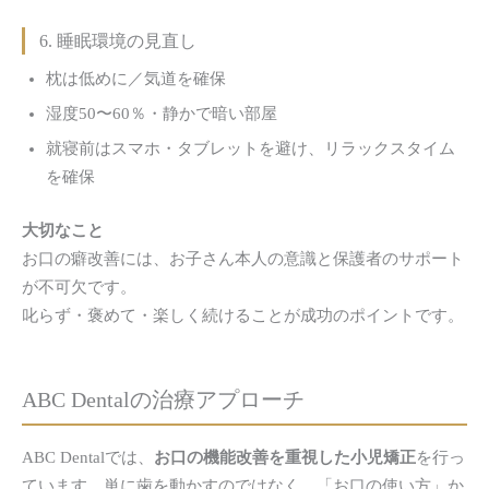
6. 睡眠環境の見直し
枕は低めに／気道を確保
湿度50〜60％・静かで暗い部屋
就寝前はスマホ・タブレットを避け、リラックスタイム
を確保
大切なこと
お口の癖改善には、お子さん本人の意識と保護者のサポート
が不可欠です。
叱らず・褒めて・楽しく続けることが成功のポイントです。
ABC Dentalの
治療アプローチ
ABC Dentalでは、
お口の機能改善を重視した小児矯正
を行っ
ています。単に歯を動かすのではなく、「お口の使い方」か