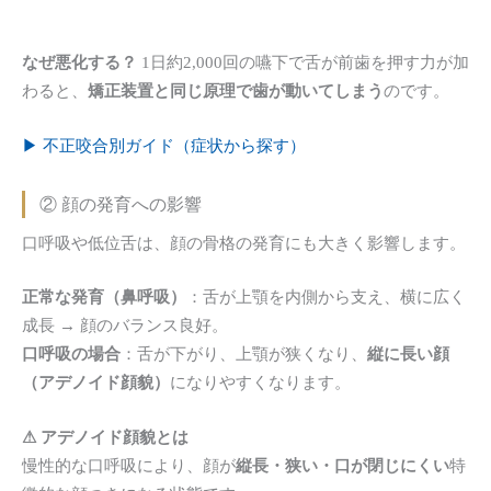
なぜ悪化する？
1日約2,000回の嚥下で舌が前歯を押す力が加
わると、
矯正装置と同じ原理で歯が動いてしまう
のです。
▶ 不正咬合別ガイド（症状から探す）
② 顔の発育への影響
口呼吸や低位舌は、顔の骨格の発育にも大きく影響します。
正常な発育（鼻呼吸）
：舌が上顎を内側から支え、横に広く
成長 → 顔のバランス良好。
口呼吸の場合
：舌が下がり、上顎が狭くなり、
縦に長い顔
（アデノイド顔貌）
になりやすくなります。
⚠ アデノイド顔貌とは
慢性的な口呼吸により、顔が
縦長・狭い・口が閉じにくい
特