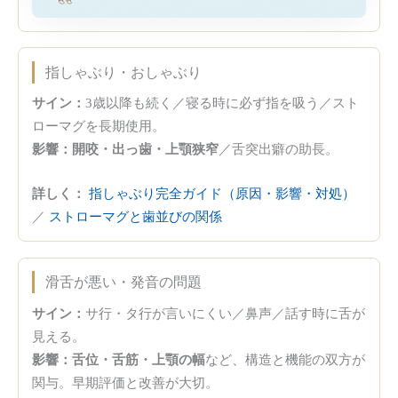
指しゃぶり・おしゃぶり
サイン：
3歳以降も続く／寝る時に必ず指を吸う／スト
ローマグを長期使用。
影響：
開咬・出っ歯・上顎狭窄
／舌突出癖の助長。
詳しく：
指しゃぶり完全ガイド（原因・影響・対処）
／
ストローマグと歯並びの関係
滑舌が悪い・発音の問題
サイン：
サ行・タ行が言いにくい／鼻声／話す時に舌が
見える。
影響：
舌位・舌筋・上顎の幅
など、構造と機能の双方が
関与。早期評価と改善が大切。