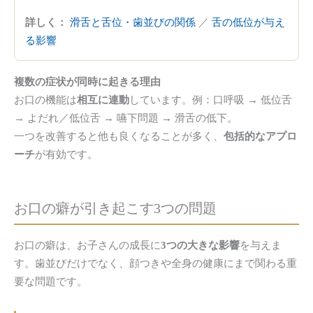
詳しく：
滑舌と舌位・歯並びの関係
／
舌の低位が与え
る影響
複数の症状が同時に起きる理由
お口の機能は
相互に連動
しています。例：口呼吸 → 低位舌
→ よだれ／低位舌 → 嚥下問題 → 滑舌の低下。
一つを改善すると他も良くなることが多く、
包括的なアプロ
ーチ
が有効です。
お口の癖が引き起こす
3つの問題
お口の癖は、お子さんの成長に
3つの大きな影響
を与えま
す。歯並びだけでなく、顔つきや全身の健康にまで関わる重
要な問題です。