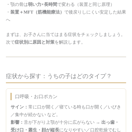
・顎の骨は
弱い力×長時間
で変わる（装置と同じ原理）
・
装置＋MFT（筋機能療法）
で後戻りしにくい安定した結果
へ
まずは、お子さんに当てはまる症状をチェックしましょう。
次で
症状別に原因と対策
を解説します。
症状から探す：
うちの子はどのタイプ？
口呼吸・お口ポカン
サイン：
常に口が開く／寝ている時も口が開く／いびき
／集中が続かない など。
影響：
舌が下がり上顎が十分に広がらない →
出っ歯・
受け口・叢生・顔が縦長
になりやすい／口腔乾燥でむし