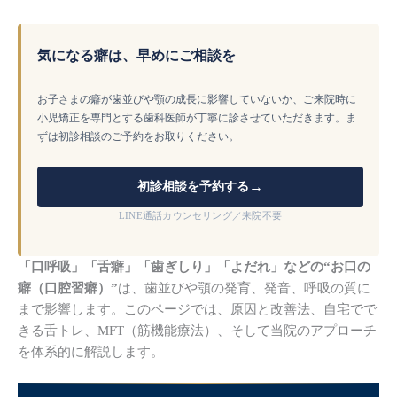
気になる癖は、早めにご相談を
お子さまの癖が歯並びや顎の成長に影響していないか、ご来院時に
小児矯正を専門とする歯科医師が丁寧に診させていただきます。ま
ずは初診相談のご予約をお取りください。
→
初診相談を予約する
LINE通話カウンセリング／来院不要
「口呼吸」「舌癖」「歯ぎしり」「よだれ」などの“お口の
癖（口腔習癖）”
は、歯並びや顎の発育、発音、呼吸の質に
まで影響します。このページでは、原因と改善法、自宅でで
きる舌トレ、MFT（筋機能療法）、そして当院のアプローチ
を体系的に解説します。