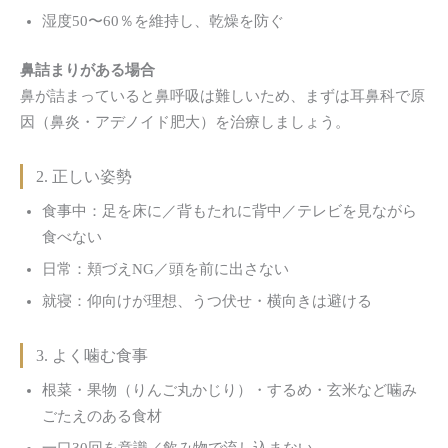
湿度50〜60％を維持し、乾燥を防ぐ
鼻詰まりがある場合
鼻が詰まっていると鼻呼吸は難しいため、まずは耳鼻科で原
因（鼻炎・アデノイド肥大）を治療しましょう。
2. 正しい姿勢
食事中：足を床に／背もたれに背中／テレビを見ながら
食べない
日常：頬づえNG／頭を前に出さない
就寝：仰向けが理想、うつ伏せ・横向きは避ける
3. よく噛む食事
根菜・果物（りんご丸かじり）・するめ・玄米など噛み
ごたえのある食材