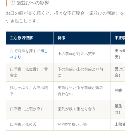
① 歯並びへの影響
お口の癖が長く続くと、様々な不正咬合（歯並びの問題）を
引き起こします。
主な原因習癖
特徴
不正咬合
舌で前歯を押す／
指し
出っ歯（
上の前歯が前方へ突出
ゃぶり
突）
口呼吸（低位舌）／舌
下の前歯が上の前歯より前
受け口（
突出
に
合）
指しゃぶり／舌突出嚥
奥歯は当たるが前歯が噛み
開咬
下
合わない
叢生（デ
口呼吸（上顎狭窄）
歯列が狭く重なり合う
コ）
口呼吸／低位舌
V字型で狭い上顎
上顎狭窄