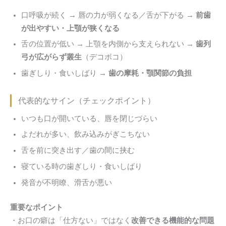
口呼吸が続く → 唇の力が弱くなる／舌が下がる →
前歯
が出やすい・上顎が狭くなる
舌の位置が低い → 上顎を内側から支えられない →
歯列
弓が広がらず叢生
（デコボコ）
歯ぎしり・食いしばり →
歯の摩耗・顎関節の負担
代表的なサイン（チェックポイント）
いつも口が開いている、唇を閉じづらい
よだれが多い、飲み込みがぎこちない
舌を前に突き出す／歯の間に挟む
寝ている時の歯ぎしり・食いしばり
発音が不明瞭、滑舌が悪い
重要なポイント
・お口の癖は「仕方ない」ではなく
改善できる機能的な問題