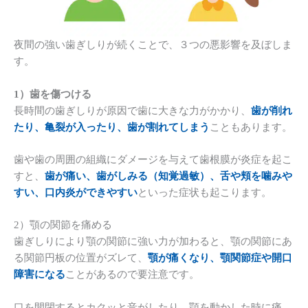
夜間の強い歯ぎしりが続くことで、３つの悪影響を及ぼしま
す。
1）歯を傷つける
長時間の歯ぎしりが原因で歯に大きな力がかかり、
歯が削れ
たり、亀裂が入ったり、歯が割れてしまう
こともあります。
歯や歯の周囲の組織にダメージを与えて歯根膜が炎症を起こ
すと、
歯が痛い、歯がしみる（知覚過敏）、舌や頬を噛みや
すい、口内炎ができやすい
といった症状も起こります。
2）顎の関節を痛める
歯ぎしりにより顎の関節に強い力が加わると、顎の関節にあ
る関節円板の位置がズレて、
顎が痛くなり、顎関節症や開口
障害になる
ことがあるので要注意です。
口を開閉するとカクッと音がしたり、顎を動かした時に痛