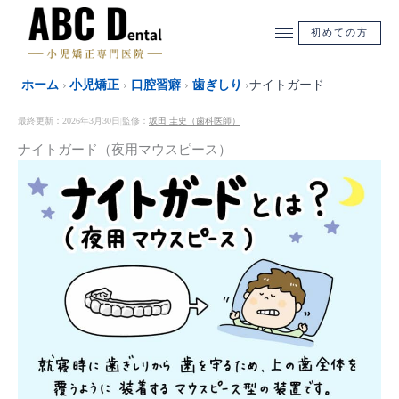
内
容
初めての方
を
ス
ホーム
›
小児矯正
›
口腔習癖
›
歯ぎしり
›
ナイトガード
キ
ッ
最終更新：2026年3月30日
監修：
坂田 圭史（歯科医師）
|
プ
ナイトガード（夜用マウスピース）