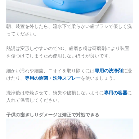
朝、装置を外したら、流水下で柔らかい歯ブラシで優しく洗
ってください。
熱湯は変形しやすいのでNG、歯磨き粉は研磨剤により装置
を傷つけてしまうため使用しないほうが良いです。
細かい汚れや細菌、ニオイを取り除くには
専用の洗浄剤
に浸
けたり、
専用の除菌・洗浄スプレー
を使いましょう。
洗浄後は乾燥させて、紛失や破損しないように
専用の容器
に
入れて保管してください。
子供の歯ぎしりダメージは矯正で対処できる