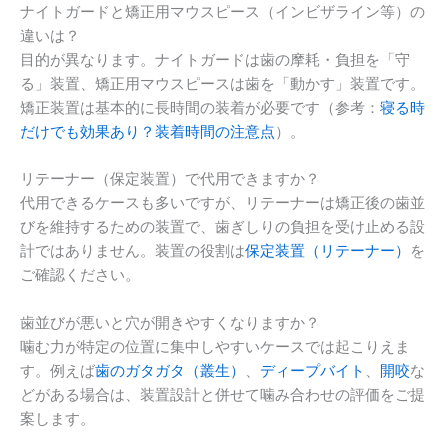
ナイトガードと矯正用マウスピース（インビザライン等）の
違いは？
目的が異なります。ナイトガードは歯の摩耗・負担を「守
る」装置、矯正用マウスピースは歯を「動かす」装置です。
矯正装置は基本的に長時間の装着が必要です（参考：
寝る時
だけでも効果あり？装着時間の注意点
）。
リテーナー（保定装置）で代用できますか？
代用できるケースも多いですが、リテーナーは矯正後の歯並
びを維持するための装置で、歯ぎしりの負担を受け止める設
計ではありません。装置の役割は
保定装置（リテーナー）
を
ご確認ください。
歯並びが悪いと穴が開きやすくなりますか？
噛む力が特定の位置に集中しやすいケースでは起こりえま
す。例えば
歯のガタガタ（叢生）
、
ディープバイト
、
開咬
な
どがある場合は、装置設計と併せて噛み合わせの評価をご提
案します。