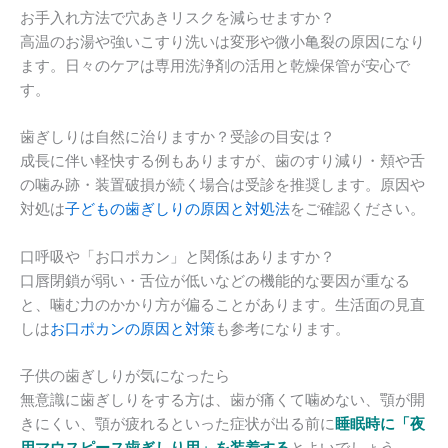
お手入れ方法で穴あきリスクを減らせますか？
高温のお湯や強いこすり洗いは変形や微小亀裂の原因になり
ます。日々のケアは専用洗浄剤の活用と乾燥保管が安心で
す。
歯ぎしりは自然に治りますか？受診の目安は？
成長に伴い軽快する例もありますが、歯のすり減り・頬や舌
の噛み跡・装置破損が続く場合は受診を推奨します。原因や
対処は
子どもの歯ぎしりの原因と対処法
をご確認ください。
口呼吸や「お口ポカン」と関係はありますか？
口唇閉鎖が弱い・舌位が低いなどの機能的な要因が重なる
と、噛む力のかかり方が偏ることがあります。生活面の見直
しは
お口ポカンの原因と対策
も参考になります。
子供の歯ぎしりが気になったら
無意識に歯ぎしりをする方は、歯が痛くて噛めない、顎が開
きにくい、顎が疲れるといった症状が出る前に
睡眠時に「夜