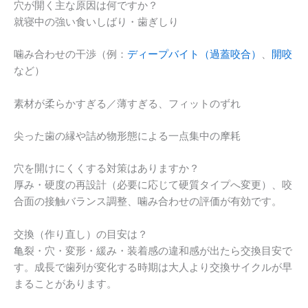
穴が開く主な原因は何ですか？
就寝中の強い食いしばり・歯ぎしり
噛み合わせの干渉（例：
ディープバイト（過蓋咬合）
、
開咬
など）
素材が柔らかすぎる／薄すぎる、フィットのずれ
尖った歯の縁や詰め物形態による一点集中の摩耗
穴を開けにくくする対策はありますか？
厚み・硬度の再設計（必要に応じて硬質タイプへ変更）、咬
合面の接触バランス調整、噛み合わせの評価が有効です。
交換（作り直し）の目安は？
亀裂・穴・変形・緩み・装着感の違和感が出たら交換目安で
す。成長で歯列が変化する時期は大人より交換サイクルが早
まることがあります。